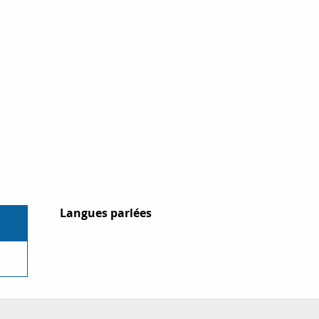
Langues parlées
Langues parlées