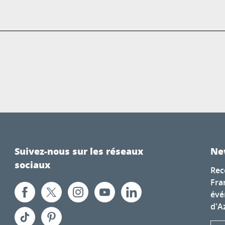
Suivez-nous sur les réseaux
Ne
sociaux
Rec
Fra
évé
d'A