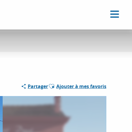
FR
Accessibilité
Recherche
Voir les favoris
Ajouter aux favoris
Partager
Ajouter à mes favoris