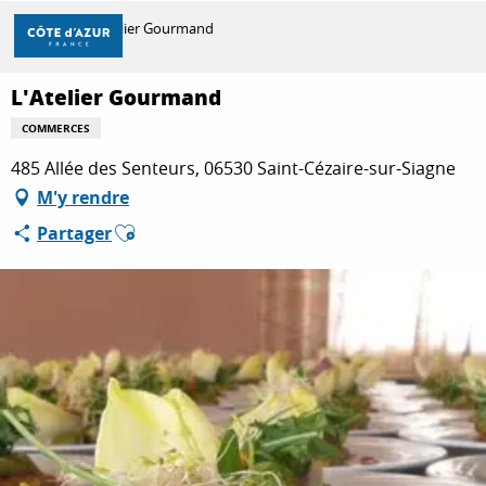
Aller
Accueil
L'Atelier Gourmand
au
contenu
principal
L'Atelier Gourmand
DÉCOUVRIR
COMMERCES
485 Allée des Senteurs, 06530 Saint-Cézaire-sur-Siagne
À FAIRE
M'y rendre
Ajouter aux favoris
Partager
SÉJOURNER