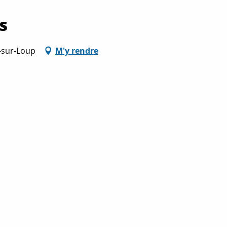
s
-sur-Loup
M'y rendre