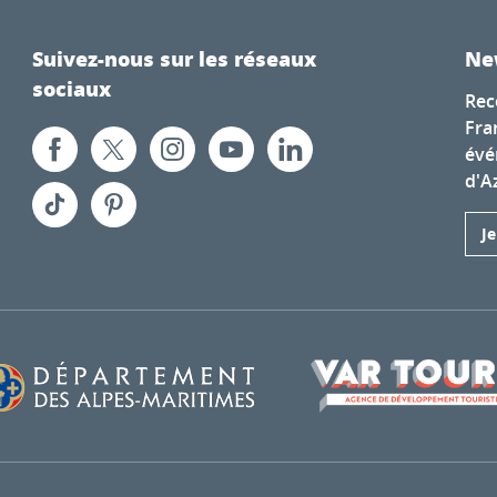
Suivez-nous sur les réseaux
Ne
sociaux
Rec
Fra
évé
d'A
J