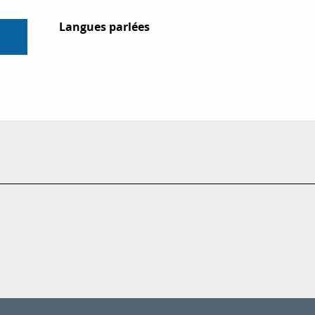
Langues parlées
Langues parlées