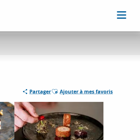
FR
Accessibilité
Recherche
Voir les favoris
Ajouter aux favoris
Partager
Ajouter à mes favoris