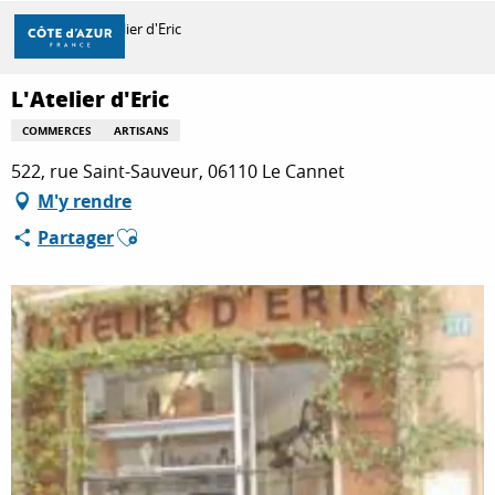
Aller
Accueil
L'Atelier d'Eric
au
contenu
principal
L'Atelier d'Eric
DÉCOUVRIR
COMMERCES
ARTISANS
522, rue Saint-Sauveur, 06110 Le Cannet
À FAIRE
M'y rendre
Ajouter aux favoris
Partager
SÉJOURNER