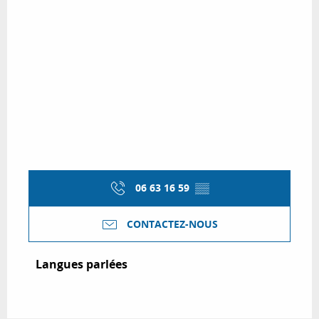
06 63 16 59
▒▒
CONTACTEZ-NOUS
Langues parlées
Langues parlées