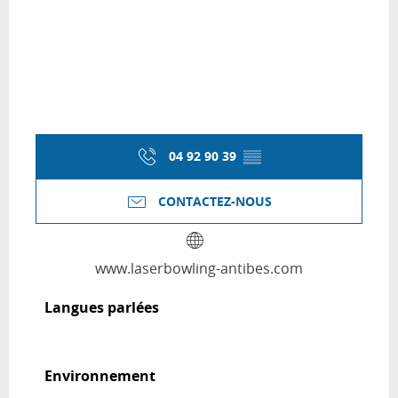
04 92 90 39
▒▒
CONTACTEZ-NOUS
www.laserbowling-antibes.com
Langues parlées
Langues parlées
Environnement
Environnement