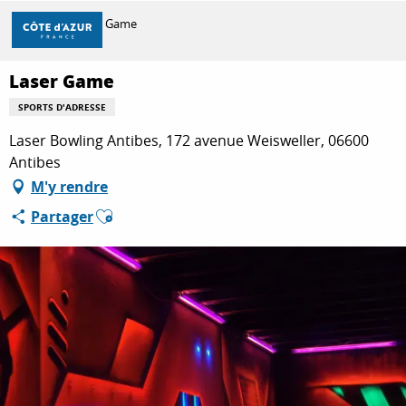
Aller
Accueil
Laser Game
au
contenu
principal
Laser Game
DÉCOUVRIR
SPORTS D'ADRESSE
Laser Bowling Antibes, 172 avenue Weisweller, 06600
À FAIRE
Antibes
M'y rendre
Ajouter aux favoris
Partager
SÉJOURNER