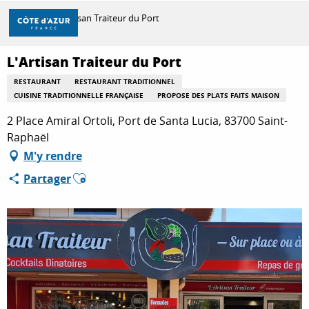
Aller
Accueil
L'Artisan Traiteur du Port
au
contenu
principal
L'Artisan Traiteur du Port
DÉCOUVRIR
RESTAURANT
RESTAURANT TRADITIONNEL
CUISINE TRADITIONNELLE FRANÇAISE
PROPOSE DES PLATS FAITS MAISON
À FAIRE
2 Place Amiral Ortoli, Port de Santa Lucia, 83700 Saint-
Raphaël
M'y rendre
SÉJOURNER
Ajouter aux favoris
Partager