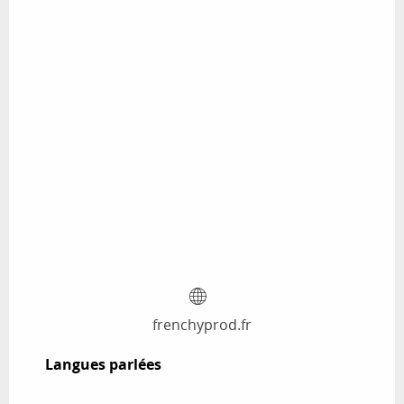
frenchyprod.fr
Langues parlées
Langues parlées