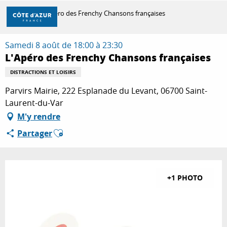
Aller
Accueil
L'Apéro des Frenchy Chansons françaises
au
contenu
principal
Samedi 8 août de 18:00 à 23:30
DÉCOUVRIR
L'Apéro des Frenchy Chansons françaises
DISTRACTIONS ET LOISIRS
À FAIRE
Parvirs Mairie, 222 Esplanade du Levant, 06700 Saint-
Laurent-du-Var
M'y rendre
SÉJOURNER
Ajouter aux favoris
Partager
+1 PHOTO