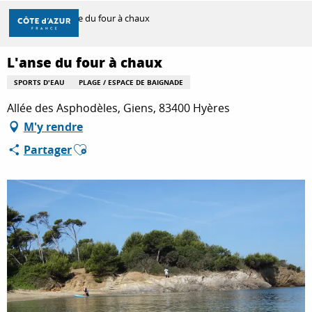
Aller
Accueil
L'anse du four à chaux
au
contenu
principal
L'anse du four à chaux
DÉCOUVRIR
SPORTS D'EAU
PLAGE / ESPACE DE BAIGNADE
Allée des Asphodèles, Giens, 83400 Hyères
À FAIRE
M'y rendre
Ajouter aux favoris
Partager
SÉJOURNER