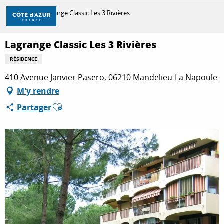
Aller
Accueil
Lagrange Classic Les 3 Rivières
au
contenu
principal
Lagrange Classic Les 3 Rivières
DÉCOUVRIR
RÉSIDENCE
410 Avenue Janvier Pasero, 06210 Mandelieu-La Napoule
À FAIRE
M'y rendre
Ajouter aux favoris
Partager
SÉJOURNER