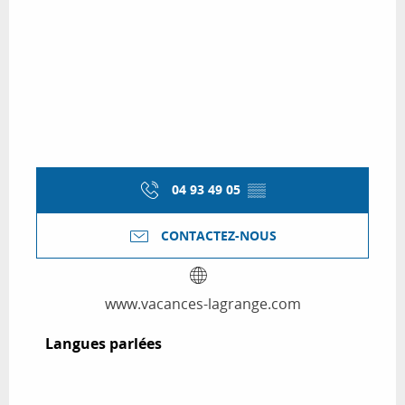
04 93 49 05
▒▒
CONTACTEZ-NOUS
www.vacances-lagrange.com
Langues parlées
Langues parlées