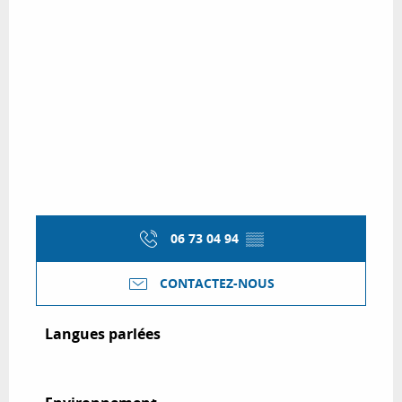
06 73 04 94
▒▒
CONTACTEZ-NOUS
Langues parlées
Langues parlées