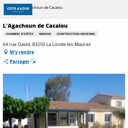
Aller
Accueil
L'Agachoun de Cacalou
au
contenu
principal
L'Agachoun de Cacalou
DÉCOUVRIR
CHAMBRE D'HÔTES
MAISON
CONSTRUCTION ANCIENNE
64 rue David, 83250 La Londe-les-Maures
À FAIRE
M'y rendre
Ajouter aux favoris
Partager
SÉJOURNER