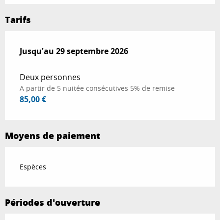
Tarifs
Du
Jusqu'au
1 mai 2026
29 septembre 2026
au
29 septembre 2026
Deux personnes
A partir de 5 nuitée consécutives 5% de remise
85,00 €
Moyens de paiement
Espèces
Périodes d'ouverture