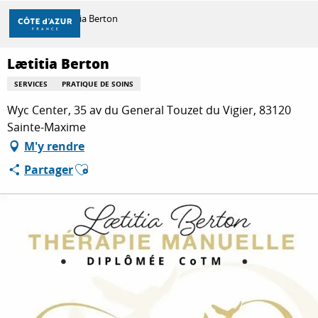
Aller
Accueil
Lætitia Berton
au
contenu
principal
Lætitia Berton
DÉCOUVRIR
SERVICES
PRATIQUE DE SOINS
Wyc Center, 35 av du General Touzet du Vigier, 83120
À FAIRE
Sainte-Maxime
M'y rendre
Ajouter aux favoris
Partager
SÉJOURNER