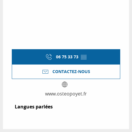
06 75 33 73
▒▒
CONTACTEZ-NOUS
www.osteopoyet.fr
Langues parlées
Langues parlées