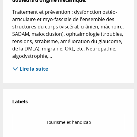
douleurs d'origine mécanique.
Traitement et prévention : dysfonction ostéo-
articulaire et myo-fasciale de l'ensemble des 
structures du corps (viscéral, crânien, mâchoire, 
SADAM, malocclusion), ophtalmologie (troubles, 
tensions, strabisme, amélioration du glaucome, 
de la DMLA), migraine, ORL, etc. Neuropathie, 
algodystrophie,...
Lire la suite
Offres de prestations
Labels
Labels
Tourisme et handicap