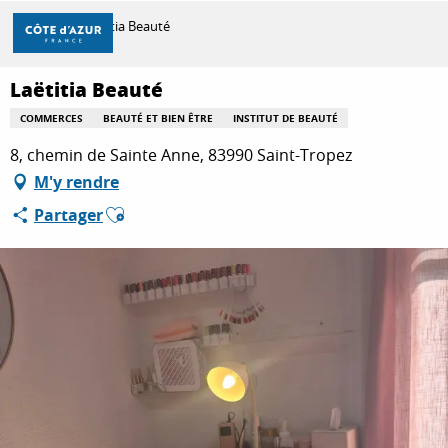
Aller
Accueil
Laëtitia Beauté
au
contenu
principal
Laëtitia Beauté
DÉCOUVRIR
COMMERCES
BEAUTÉ ET BIEN ÊTRE
INSTITUT DE BEAUTÉ
8, chemin de Sainte Anne, 83990 Saint-Tropez
À FAIRE
M'y rendre
Ajouter aux favoris
Partager
SÉJOURNER