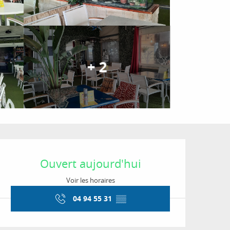
+ 2
Ouverture et coordon
Ouvert aujourd'hui
Voir les horaires
04 94 55 31
▒▒