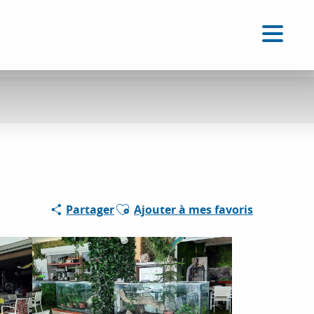
FR
Accessibilité
Recherche
Voir les favoris
Ajouter aux favoris
Partager
Ajouter à mes favoris