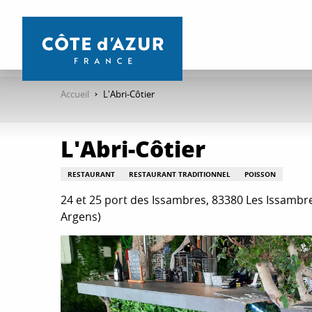
Aller
au
contenu
principal
Accueil
L'Abri-Côtier
L'Abri-Côtier
RESTAURANT
RESTAURANT TRADITIONNEL
POISSON
24 et 25 port des Issambres, 83380 Les Issamb
Argens)