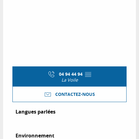
04 94 44 94
▒▒
La Voile
CONTACTEZ-NOUS
Langues parlées
Langues parlées
Environnement
Environnement