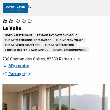
Aller
Accueil
La Voile
au
contenu
principal
DÉCOUVRIR
La Voile
HÔTEL - RESTAURANT
RESTAURANT GASTRONOMIQUE
CUISINE TRADITIONNELLE FRANÇAISE
CUISINE PROVENÇALE
À FAIRE
CUISINE MÉDITERRANÉENNE
CUISINE VÉGÉTARIENNE
PROPOSE DES PLATS FAITS MAISON
CUISINE GASTRONOMIQUE
736 Chemin des Crêtes, 83350 Ramatuelle
SÉJOURNER
M'y rendre
Ajouter aux favoris
Partager