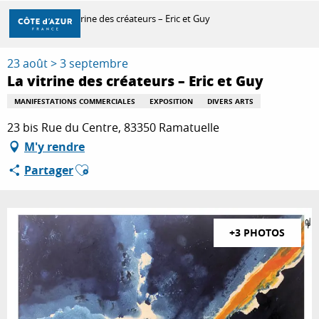
Aller
Accueil
La vitrine des créateurs – Eric et Guy
au
contenu
principal
23 août > 3 septembre
DÉCOUVRIR
La vitrine des créateurs – Eric et Guy
MANIFESTATIONS COMMERCIALES
EXPOSITION
DIVERS ARTS
À FAIRE
23 bis Rue du Centre, 83350 Ramatuelle
M'y rendre
Ajouter aux favoris
Partager
SÉJOURNER
+3 PHOTOS