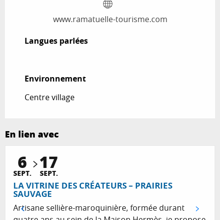
www.ramatuelle-tourisme.com
Langues parlées
Langues parlées
Environnement
Environnement
Centre village
En lien avec
6
17
SEPT.
SEPT.
LA VITRINE DES CRÉATEURS – PRAIRIES
SAUVAGE
Artisane sellière-maroquinière, formée durant
quatre ans au sein de la Maison Hermès, je propose