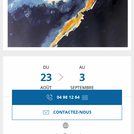
Ouverture et coordonnées
DU
AU
23
3
AOÛT
SEPTEMBRE
04 98 12 64
▒▒
CONTACTEZ-NOUS