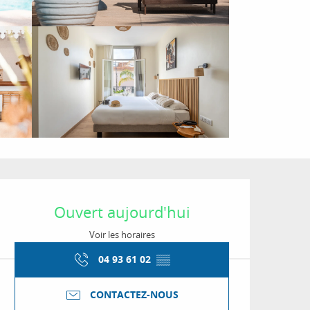
Ouverture et coordon
Ouvert aujourd'hui
Voir les horaires
04 93 61 02
▒▒
CONTACTEZ-NOUS