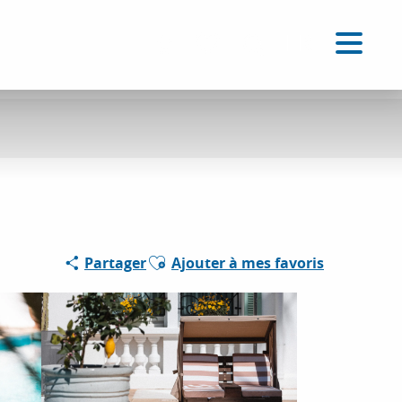
FR
Accessibilité
Recherche
Voir les favoris
Partenaire
Ajouter aux favoris
Partager
Ajouter à mes favoris