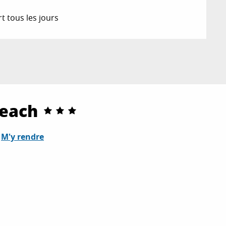
 tous les jours
Beach
M'y rendre