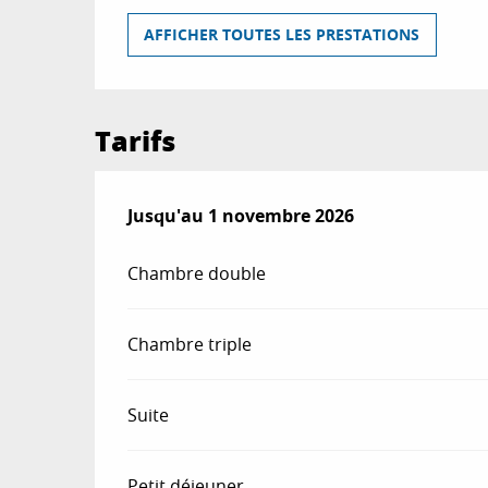
AFFICHER TOUTES LES PRESTATIONS
Tarifs
Du
Jusqu'au
9 mars 2026
1 novembre 2026
au
1 novembre 2026
Chambre double
Chambre triple
Suite
Petit déjeuner