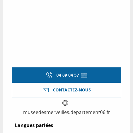
04 89 04 57
▒▒
CONTACTEZ-NOUS
museedesmerveilles.departement06.fr
Langues parlées
Langues parlées