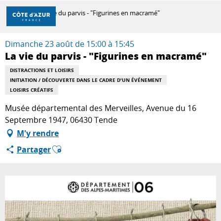
Aller
Accueil
La vie du parvis - "Figurines en macramé"
au
contenu
principal
Dimanche 23 août de 15:00 à 15:45
DÉCOUVRIR
La vie du parvis - "Figurines en macramé"
DISTRACTIONS ET LOISIRS
INITIATION / DÉCOUVERTE DANS LE CADRE D'UN ÉVÉNEMENT
À FAIRE
LOISIRS CRÉATIFS
Musée départemental des Merveilles, Avenue du 16
Septembre 1947, 06430 Tende
SÉJOURNER
M'y rendre
Ajouter aux favoris
Partager