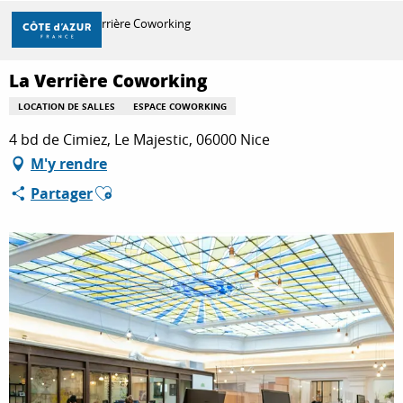
Aller
Accueil
La Verrière Coworking
au
contenu
principal
La Verrière Coworking
DÉCOUVRIR
LOCATION DE SALLES
ESPACE COWORKING
4 bd de Cimiez, Le Majestic, 06000 Nice
À FAIRE
M'y rendre
Ajouter aux favoris
Partager
SÉJOURNER