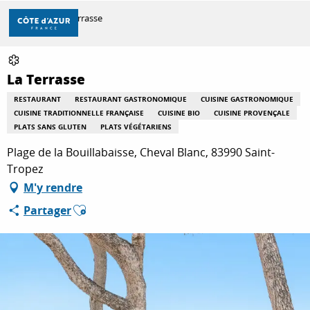
Aller
Accueil
La Terrasse
au
contenu
principal
DÉCOUVRIR
La Terrasse
RESTAURANT
RESTAURANT GASTRONOMIQUE
CUISINE GASTRONOMIQUE
CUISINE TRADITIONNELLE FRANÇAISE
CUISINE BIO
CUISINE PROVENÇALE
À FAIRE
PLATS SANS GLUTEN
PLATS VÉGÉTARIENS
Plage de la Bouillabaisse, Cheval Blanc, 83990 Saint-
Tropez
SÉJOURNER
M'y rendre
Ajouter aux favoris
Partager