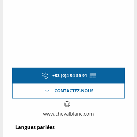
+33 (0)4 94 55 91
▒▒
CONTACTEZ-NOUS
www.chevalblanc.com
Langues parlées
Langues parlées