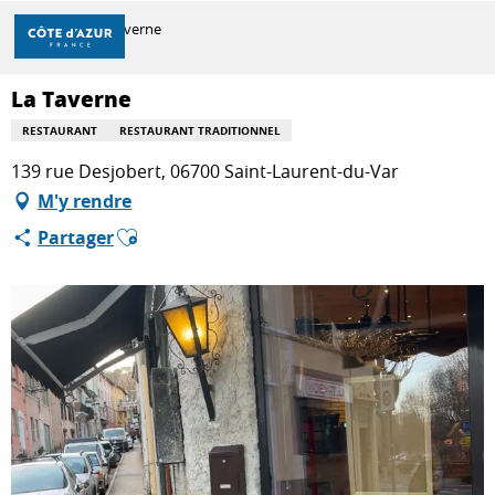
Aller
Accueil
La Taverne
au
contenu
principal
La Taverne
DÉCOUVRIR
RESTAURANT
RESTAURANT TRADITIONNEL
139 rue Desjobert, 06700 Saint-Laurent-du-Var
À FAIRE
M'y rendre
Ajouter aux favoris
Partager
SÉJOURNER