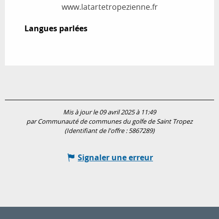
www.latartetropezienne.fr
Langues parlées
Langues parlées
Mis à jour le 09 avril 2025 à 11:49
par Communauté de communes du golfe de Saint Tropez
(Identifiant de l'offre :
5867289
)
Signaler une erreur