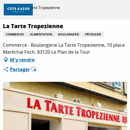
Aller
Accueil
La Tarte Tropezienne
au
contenu
principal
La Tarte Tropezienne
DÉCOUVRIR
COMMERCES
ALIMENTATION
BOULANGERIE
PÂTISSERIE
Commerce - Boulangerie La Tarte Tropezienne, 10 place
À FAIRE
Maréchal Foch, 83120 Le Plan de la Tour
M'y rendre
Ajouter aux favoris
Partager
SÉJOURNER