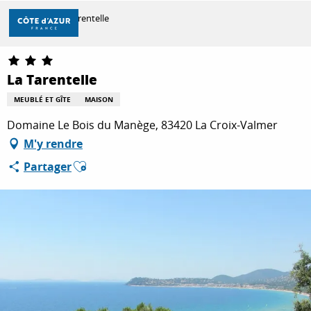
Aller
Accueil
La Tarentelle
au
contenu
principal
DÉCOUVRIR
La Tarentelle
MEUBLÉ ET GÎTE
MAISON
À FAIRE
Domaine Le Bois du Manège, 83420 La Croix-Valmer
M'y rendre
Ajouter aux favoris
Partager
SÉJOURNER