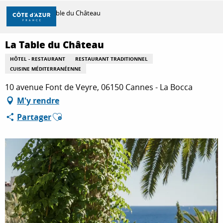
Aller
Accueil
La Table du Château
au
contenu
principal
La Table du Château
DÉCOUVRIR
HÔTEL - RESTAURANT
RESTAURANT TRADITIONNEL
CUISINE MÉDITERRANÉENNE
À FAIRE
10 avenue Font de Veyre, 06150 Cannes - La Bocca
M'y rendre
Ajouter aux favoris
Partager
SÉJOURNER