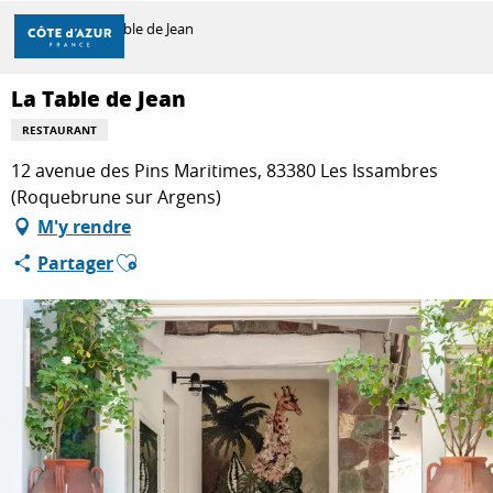
Aller
Accueil
La Table de Jean
au
contenu
principal
La Table de Jean
DÉCOUVRIR
RESTAURANT
12 avenue des Pins Maritimes, 83380 Les Issambres
À FAIRE
(Roquebrune sur Argens)
M'y rendre
Ajouter aux favoris
Partager
SÉJOURNER