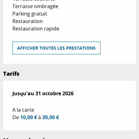
Terrasse ombragée
Parking gratuit
Restauration
Restauration rapide
AFFICHER TOUTES LES PRESTATIONS
Tarifs
Du
Jusqu'au
28 mars 2026
31 octobre 2026
au
31 octobre 2026
A la carte
De
10,00 €
à
30,00 €