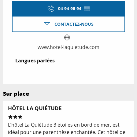
04 94 96 94
▒▒
CONTACTEZ-NOUS
www.hotel-laquietude.com
Langues parlées
Langues parlées
Sur place
Réservable
HÔTEL LA QUIÉTUDE
L’hôtel La Quiétude 3 étoiles en bord de mer, est
idéal pour une parenthèse enchantée. Cet hôtel de