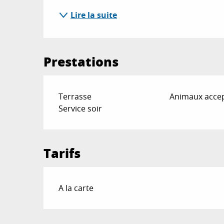
Lire la suite
Prestations
Terrasse
Animaux acce
Service soir
Tarifs
Tarifs 2026
A la carte