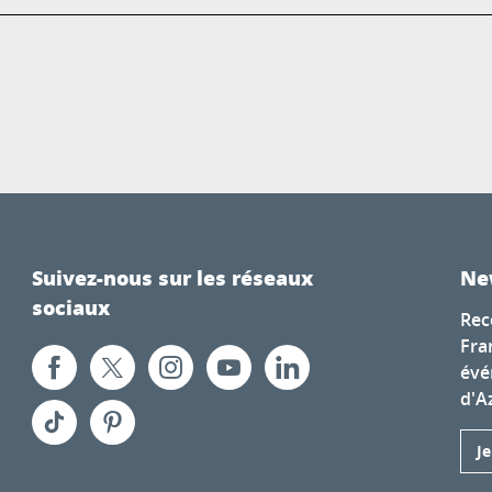
Suivez-nous sur les réseaux
Ne
sociaux
Rec
Fra
évé
d'A
J