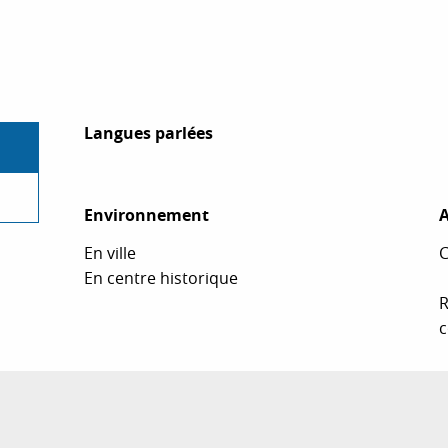
Langues parlées
Langues parlées
Environnement
Environnement
A
A
En ville
C
En centre historique
R