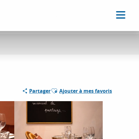
FR
Accessibilité
Recherche
Voir les favoris
Ajouter aux favoris
Partager
Ajouter à mes favoris