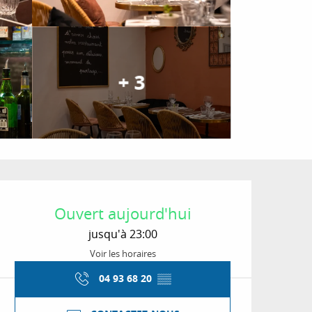
+ 3
Ouverture et coordon
Ouvert aujourd'hui
jusqu'à 23:00
Voir les horaires
04 93 68 20
▒▒