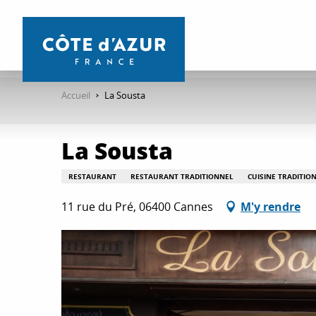
Aller
au
contenu
principal
Accueil
La Sousta
La Sousta
RESTAURANT
RESTAURANT TRADITIONNEL
CUISINE TRADITIO
11 rue du Pré, 06400 Cannes
M'y rendre