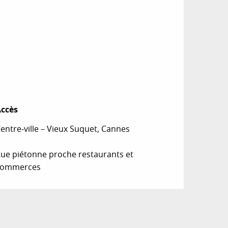
ccès
ccès
entre‑ville – Vieux Suquet, Cannes
ue piétonne proche restaurants et
commerces