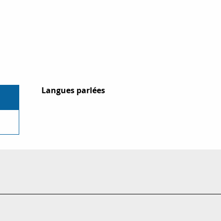
Langues parlées
Langues parlées