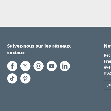
Suivez-nous sur les réseaux
Ne
sociaux
Rec
Fra
évé
d'A
J