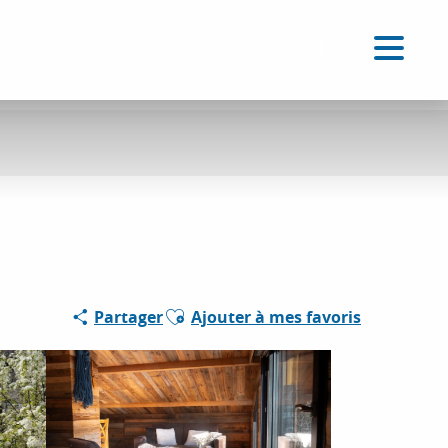
FR
Accessibilité
Recherche
Voir les favoris
Ajouter aux favoris
Partager
Ajouter à mes favoris