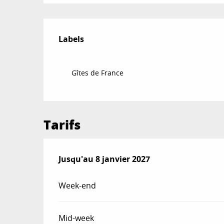
Offres de prestat
Labels
Labels
Gîtes de France
Tarifs
Du
Jusqu'au
20 décembre 2025
8 janvier 2027
au
8 janvier 2027
Week-end
Mid-week