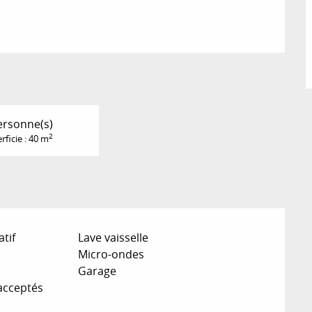
ersonne(s)
2
rficie : 40 m
atif
Lave vaisselle
Micro-ondes
Garage
acceptés