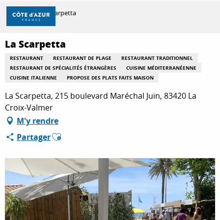
Aller
Accueil
La Scarpetta
au
contenu
principal
La Scarpetta
DÉCOUVRIR
RESTAURANT
RESTAURANT DE PLAGE
RESTAURANT TRADITIONNEL
RESTAURANT DE SPÉCIALITÉS ÉTRANGÈRES
CUISINE MÉDITERRANÉENNE
CUISINE ITALIENNE
PROPOSE DES PLATS FAITS MAISON
À FAIRE
La Scarpetta, 215 boulevard Maréchal Juin, 83420 La
Croix-Valmer
M'y rendre
SÉJOURNER
Ajouter aux favoris
Partager