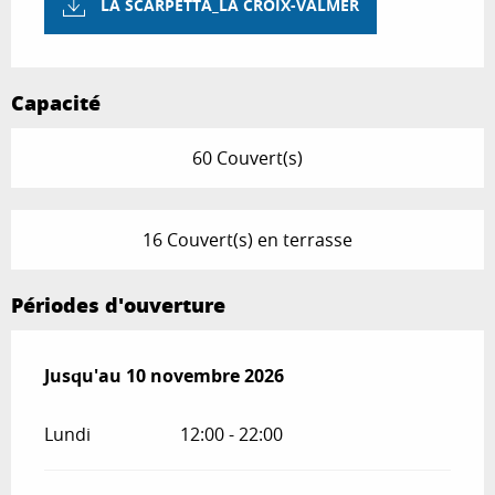
LA SCARPETTA_LA CROIX-VALMER
Capacité
60 Couvert(s)
16 Couvert(s) en terrasse
Périodes d'ouverture
Du
Jusqu'au
1 février 2026
10 novembre 2026
au
10 novembre 2026
Lundi
12:00 - 22:00