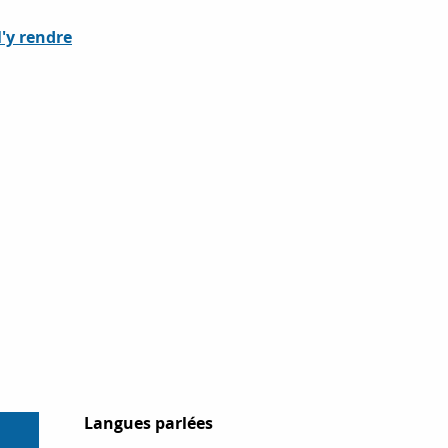
'y rendre
Langues parlées
Langues parlées