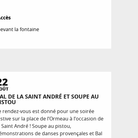
ccès
ccès
evant la fontaine
22
OÛT
AL DE LA SAINT ANDRÉ ET SOUPE AU
ISTOU
e rendez-vous est donné pour une soirée
estive sur la place de l’Ormeau à l’occasion de
a Saint André ! Soupe au pistou,
émonstrations de danses provençales et Bal