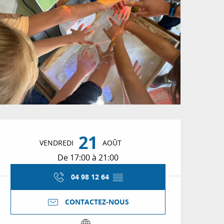
Ouverture et coordon
21
VENDREDI
AOÛT
De 17:00 à 21:00
04 98 12 64
▒▒
CONTACTEZ-NOUS