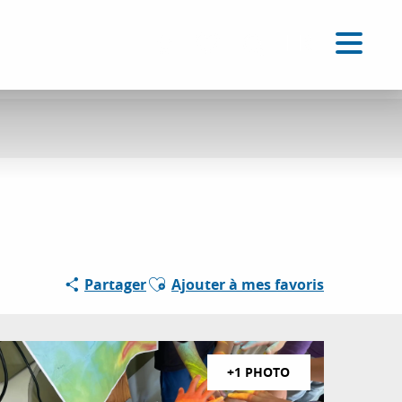
FR
Accessibilité
Recherche
Voir les favoris
Ajouter aux favoris
Partager
Ajouter à mes favoris
+1 PHOTO