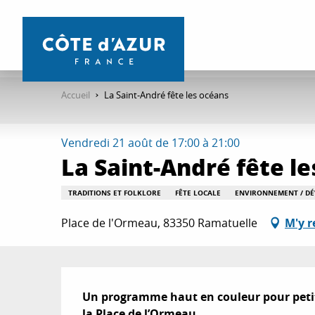
Aller
au
contenu
principal
Accueil
La Saint-André fête les océans
Vendredi 21 août de 17:00 à 21:00
La Saint-André fête l
TRADITIONS ET FOLKLORE
FÊTE LOCALE
ENVIRONNEMENT / D
Place de l'Ormeau, 83350 Ramatuelle
M'y r
Description
Un programme haut en couleur pour petits 
la Place de l’Ormeau