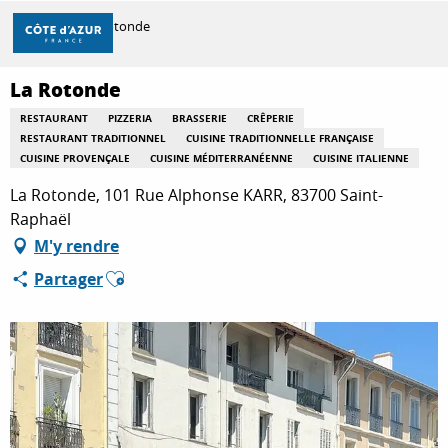
Aller
Accueil
La Rotonde
au
contenu
principal
La Rotonde
DÉCOUVRIR
RESTAURANT
PIZZERIA
BRASSERIE
CRÊPERIE
RESTAURANT TRADITIONNEL
CUISINE TRADITIONNELLE FRANÇAISE
CUISINE PROVENÇALE
CUISINE MÉDITERRANÉENNE
CUISINE ITALIENNE
À FAIRE
La Rotonde, 101 Rue Alphonse KARR, 83700 Saint-
Raphaël
M'y rendre
SÉJOURNER
Ajouter aux favoris
Partager