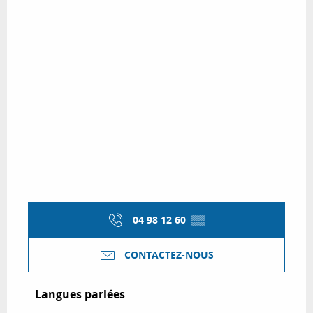
04 98 12 60
▒▒
CONTACTEZ-NOUS
Langues parlées
Langues parlées