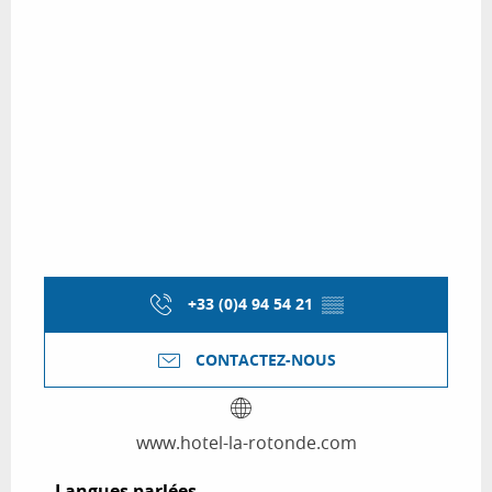
+33 (0)4 94 54 21
▒▒
CONTACTEZ-NOUS
www.hotel-la-rotonde.com
Langues parlées
Langues parlées