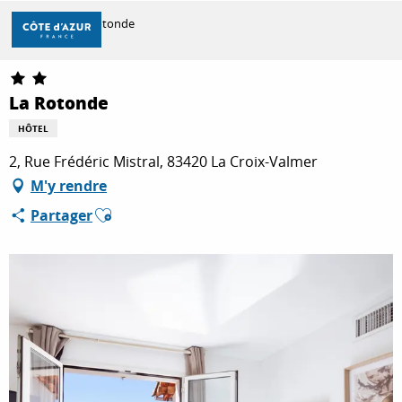
Aller
Accueil
La Rotonde
au
contenu
principal
DÉCOUVRIR
La Rotonde
HÔTEL
À FAIRE
2, Rue Frédéric Mistral, 83420 La Croix-Valmer
M'y rendre
Ajouter aux favoris
Partager
SÉJOURNER