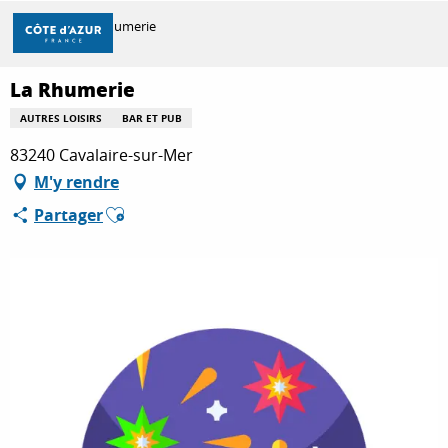
Aller
Accueil
La Rhumerie
au
contenu
principal
La Rhumerie
DÉCOUVRIR
AUTRES LOISIRS
BAR ET PUB
83240 Cavalaire-sur-Mer
À FAIRE
M'y rendre
Ajouter aux favoris
Partager
SÉJOURNER