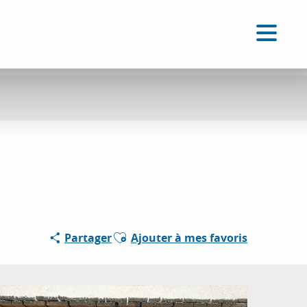
FR
Accessibilité
Recherche
Voir les favoris
Ajouter aux favoris
Partager
Ajouter à mes favoris