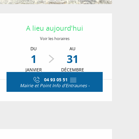
Ouverture et coordon
A lieu aujourd'hui
Voir les horaires
DU
AU
1
31
JANVIER
DÉCEMBRE
04 93 05 51
▒▒
Mairie et Point Info d'Entraunes -