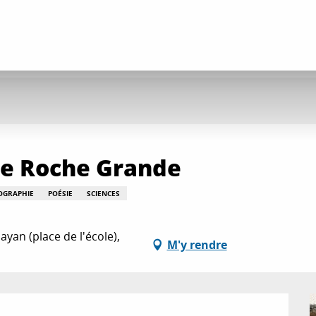
de Roche Grande
OGRAPHIE
POÉSIE
SCIENCES
yan (place de l'école),
M'y rendre