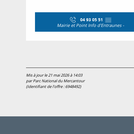
04 93 05 51
▒▒
Mairie et Point Info d'Entraunes -
Mis à jour le 21 mai 2026 à 14:03
par Parc National du Mercantour
(Identifiant de l'offre :
6948492
)