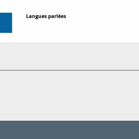
Langues parlées
Langues parlées