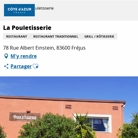
Aller
Accueil
La Pouletisserie
au
contenu
principal
La Pouletisserie
DÉCOUVRIR
RESTAURANT
RESTAURANT TRADITIONNEL
GRILL / RÔTISSERIE
78 Rue Albert Einstein, 83600 Fréjus
À FAIRE
M'y rendre
Ajouter aux favoris
Partager
SÉJOURNER