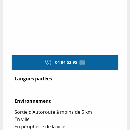
04 94 53 95
▒▒
Langues parlées
Langues parlées
Environnement
Environnement
Sortie d’Autoroute à moins de 5 km
En ville
En périphérie de la ville