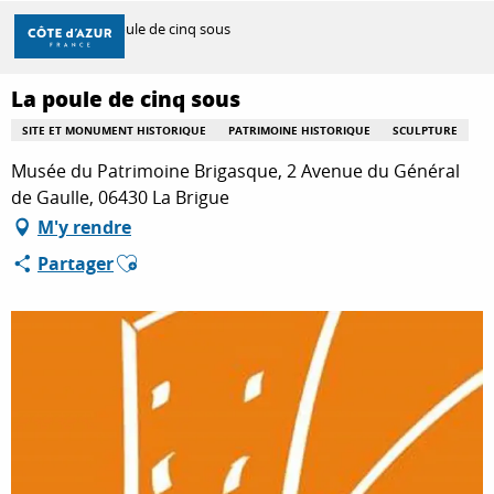
Aller
Accueil
La poule de cinq sous
au
contenu
principal
La poule de cinq sous
DÉCOUVRIR
SITE ET MONUMENT HISTORIQUE
PATRIMOINE HISTORIQUE
SCULPTURE
Musée du Patrimoine Brigasque, 2 Avenue du Général
À FAIRE
de Gaulle, 06430 La Brigue
M'y rendre
Ajouter aux favoris
Partager
SÉJOURNER