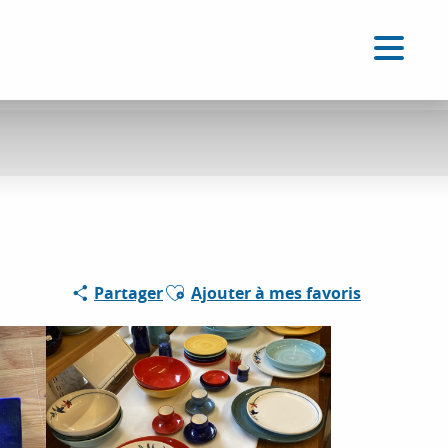
FR
Accessibilité
Recherche
Voir les favoris
Ajouter aux favoris
Partager
Ajouter à mes favoris