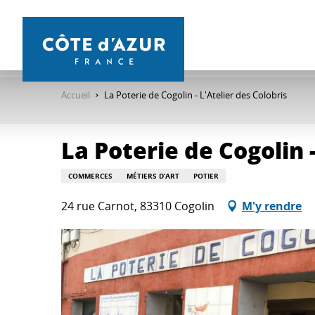
Aller
au
contenu
principal
Accueil
La Poterie de Cogolin - L'Atelier des Colobris
La Poterie de Cogolin -
COMMERCES
MÉTIERS D’ART
POTIER
24 rue Carnot, 83310 Cogolin
M'y rendre