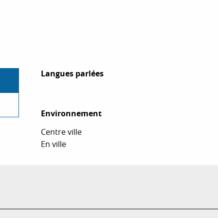
Langues parlées
Langues parlées
Environnement
Environnement
Centre ville
En ville