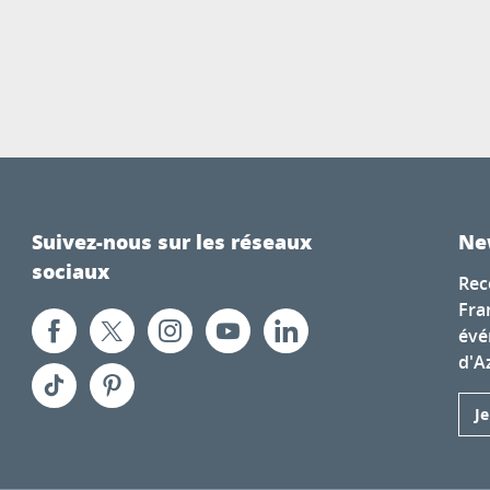
Suivez-nous sur les réseaux
Ne
sociaux
Rec
Fra
évé
d'A
J