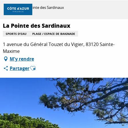
Aller
Accueil
La Pointe des Sardinaux
au
contenu
principal
La Pointe des Sardinaux
DÉCOUVRIR
SPORTS D'EAU
PLAGE / ESPACE DE BAIGNADE
1 avenue du Général Touzet du Vigier, 83120 Sainte-
À FAIRE
Maxime
M'y rendre
Ajouter aux favoris
Partager
SÉJOURNER