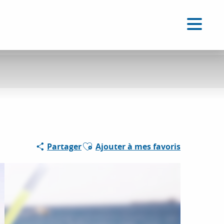
FR
Accessibilité
Recherche
Voir les favoris
Ajouter aux favoris
Partager
Ajouter à mes favoris