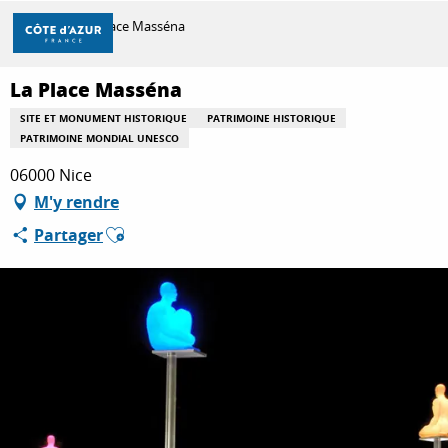
Aller
Accueil
La Place Masséna
au
contenu
principal
La Place Masséna
DÉCOUVRIR
SITE ET MONUMENT HISTORIQUE
PATRIMOINE HISTORIQUE
PATRIMOINE MONDIAL UNESCO
À FAIRE
06000 Nice
M'y rendre
Ajouter aux favoris
Partager
SÉJOURNER