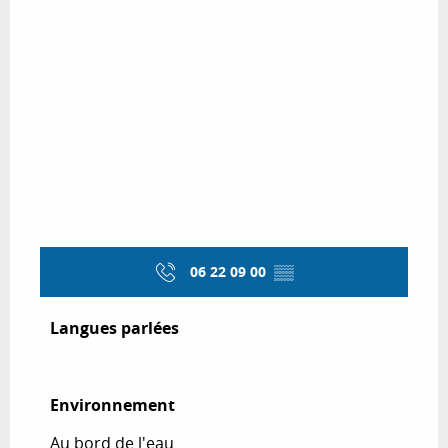
06 22 09 00
▒▒
Langues parlées
Langues parlées
Environnement
Environnement
Au bord de l'eau