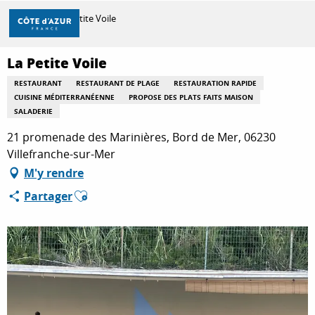
Aller
Accueil
La Petite Voile
au
contenu
principal
La Petite Voile
DÉCOUVRIR
RESTAURANT
RESTAURANT DE PLAGE
RESTAURATION RAPIDE
CUISINE MÉDITERRANÉENNE
PROPOSE DES PLATS FAITS MAISON
SALADERIE
À FAIRE
21 promenade des Marinières, Bord de Mer, 06230
Villefranche-sur-Mer
M'y rendre
SÉJOURNER
Ajouter aux favoris
Partager