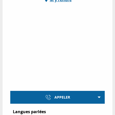
APPELER
Langues parlées
Langues parlées