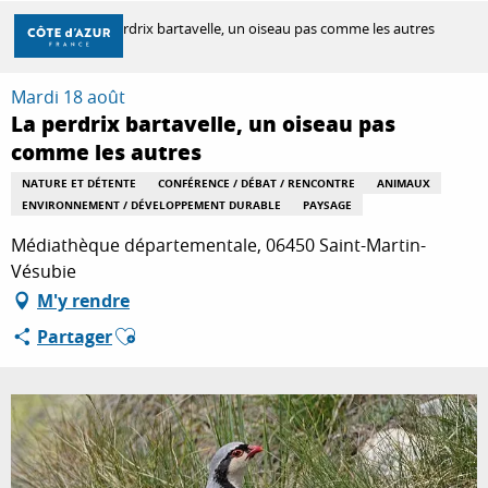
Aller
Accueil
La perdrix bartavelle, un oiseau pas comme les autres
au
contenu
principal
Mardi 18 août
DÉCOUVRIR
La perdrix bartavelle, un oiseau pas
comme les autres
À FAIRE
NATURE ET DÉTENTE
CONFÉRENCE / DÉBAT / RENCONTRE
ANIMAUX
ENVIRONNEMENT / DÉVELOPPEMENT DURABLE
PAYSAGE
Médiathèque départementale, 06450 Saint-Martin-
SÉJOURNER
Vésubie
M'y rendre
Ajouter aux favoris
Partager