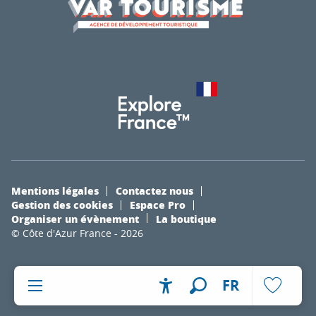
Mentions légales
Contactez nous
Gestion des cookies
Espace Pro
Organiser un évènement
La boutique
© Côte d'Azur France - 2026
FR
Accessibilité
Recherche
Voir les fa