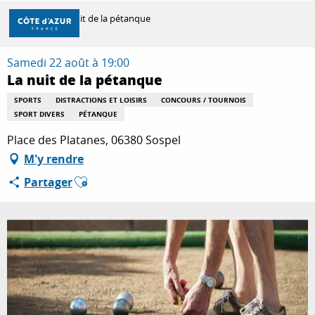
Aller
Accueil
La nuit de la pétanque
au
contenu
principal
Samedi 22 août à 19:00
DÉCOUVRIR
La nuit de la pétanque
SPORTS
DISTRACTIONS ET LOISIRS
CONCOURS / TOURNOIS
SPORT DIVERS
PÉTANQUE
À FAIRE
Place des Platanes, 06380 Sospel
M'y rendre
SÉJOURNER
Ajouter aux favoris
Partager