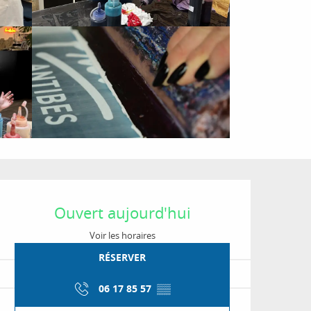
Ouverture et coordon
Ouvert aujourd'hui
Voir les horaires
RÉSERVER
06 17 85 57
▒▒