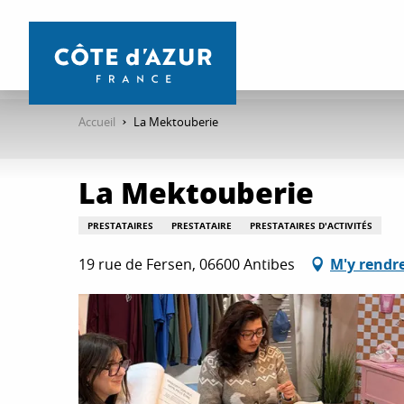
Aller
au
contenu
principal
Accueil
La Mektouberie
La Mektouberie
PRESTATAIRES
PRESTATAIRE
PRESTATAIRES D'ACTIVITÉS
19 rue de Fersen, 06600 Antibes
M'y rendr