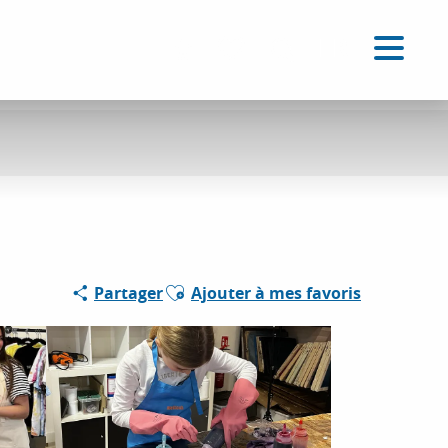
FR
Accessibilité
Recherche
Voir les favoris
Ajouter aux favoris
Partager
Ajouter à mes favoris