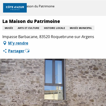
Aller
Accueil
La Maison du Patrimoine
au
contenu
principal
La Maison du Patrimoine
DÉCOUVRIR
MUSÉE
ARTS ET CULTURE
HISTOIRE LOCALE
MUSÉE MUNICIPAL
Impasse Barbacane, 83520 Roquebrune-sur-Argens
À FAIRE
M'y rendre
Ajouter aux favoris
Partager
SÉJOURNER