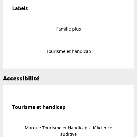
Offres de prestations
Labels
Labels
Famille plus
Tourisme et handicap
Accessibilité
Tourisme et handicap
Tourisme et handicap
Marque Tourisme et Handicap - déficience
auditive