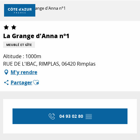
Aller
Accueil
La Grange d'Anna n°1
au
contenu
principal
DÉCOUVRIR
La Grange d'Anna n°1
MEUBLÉ ET GÎTE
À FAIRE
Altitude : 1000m
RUE DE L'IBAC, RIMPLAS, 06420 Rimplas
M'y rendre
SÉJOURNER
Ajouter aux favoris
Partager
Ouverture et coordonnées
04 93 02 80
▒▒