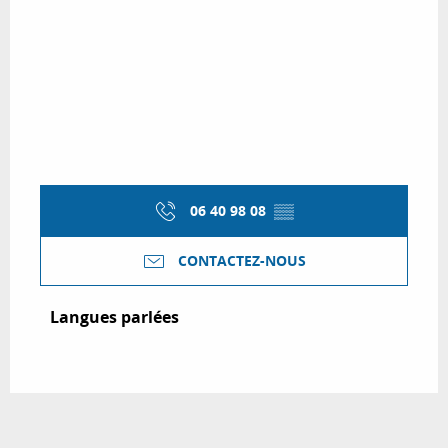
06 40 98 08
▒▒
CONTACTEZ-NOUS
Langues parlées
Langues parlées