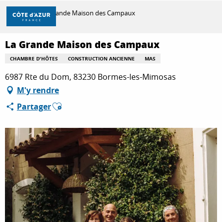
Aller
Accueil
La Grande Maison des Campaux
au
contenu
principal
La Grande Maison des Campaux
DÉCOUVRIR
CHAMBRE D'HÔTES
CONSTRUCTION ANCIENNE
MAS
6987 Rte du Dom, 83230 Bormes-les-Mimosas
À FAIRE
M'y rendre
Ajouter aux favoris
Partager
SÉJOURNER