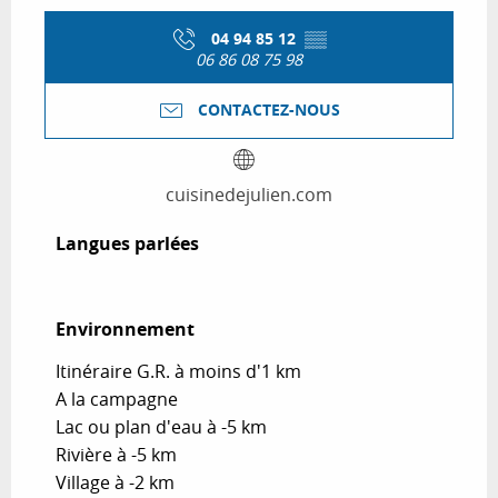
04 94 85 12
▒▒
06 86 08 75 98
CONTACTEZ-NOUS
cuisinedejulien.com
Langues parlées
Langues parlées
Environnement
Environnement
Itinéraire G.R. à moins d'1 km
A la campagne
Lac ou plan d'eau à -5 km
Rivière à -5 km
Village à -2 km