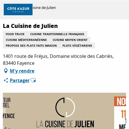
Aller
Accueil
La Cuisine de Julien
au
contenu
principal
La Cuisine de Julien
DÉCOUVRIR
FOOD TRUCK
CUISINE TRADITIONNELLE FRANÇAISE
CUISINE MÉDITERRANÉENNE
CUISINE MOYEN ORIENT
PROPOSE DES PLATS FAITS MAISON
PLATS VÉGÉTARIENS
À FAIRE
1401 route de Fréjus, Domaine viticole des Cabriès,
83440 Fayence
M'y rendre
SÉJOURNER
Ajouter aux favoris
Partager