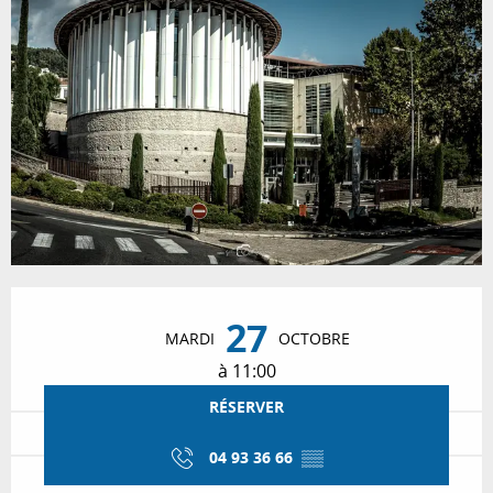
Ouverture et coordonnées
27
MARDI
OCTOBRE
à 11:00
RÉSERVER
04 93 36 66
▒▒