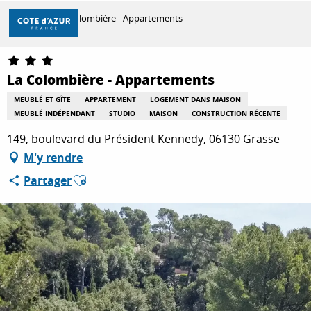
Aller
Accueil
La Colombière - Appartements
au
contenu
principal
DÉCOUVRIR
La Colombière - Appartements
MEUBLÉ ET GÎTE
APPARTEMENT
LOGEMENT DANS MAISON
MEUBLÉ INDÉPENDANT
STUDIO
MAISON
CONSTRUCTION RÉCENTE
À FAIRE
149, boulevard du Président Kennedy, 06130 Grasse
M'y rendre
SÉJOURNER
Ajouter aux favoris
Partager