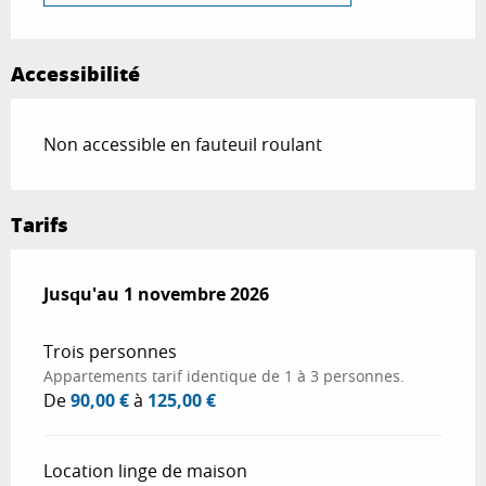
Accessibilité
Non accessible en fauteuil roulant
Tarifs
Du
Jusqu'au
28 mars 2026
1 novembre 2026
au
1 novembre 2026
Trois personnes
Appartements tarif identique de 1 à 3 personnes.
De
90,00 €
à
125,00 €
Location linge de maison