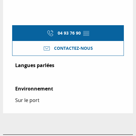
04 93 76 90
▒▒
CONTACTEZ-NOUS
Langues parlées
Langues parlées
Environnement
Environnement
Sur le port