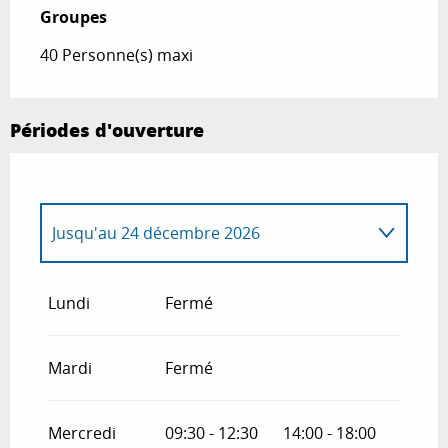
Groupes
Groupes
40 Personne(s) maxi
Périodes d'ouverture
Jusqu'au
24 décembre 2026
Du
26 décembre 2026
au
31 décembre
2026
Lundi
Fermé
Mardi
Fermé
Mercredi
09:30 - 12:30
14:00 - 18:00