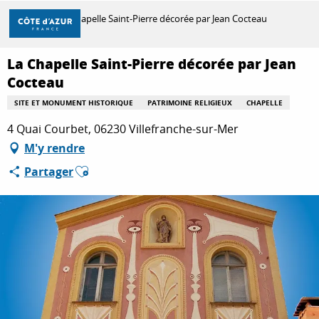
Aller
Accueil
La Chapelle Saint-Pierre décorée par Jean Cocteau
au
contenu
principal
La Chapelle Saint-Pierre décorée par Jean
DÉCOUVRIR
Cocteau
SITE ET MONUMENT HISTORIQUE
PATRIMOINE RELIGIEUX
CHAPELLE
À FAIRE
4 Quai Courbet, 06230 Villefranche-sur-Mer
M'y rendre
Ajouter aux favoris
Partager
SÉJOURNER