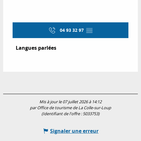
04 93 32 97
▒▒
Langues parlées
Langues parlées
Mis à jour le 07 juillet 2026 à 14:12
par Office de tourisme de La Colle-sur-Loup
(Identifiant de l'offre :
5033753
)
Signaler une erreur