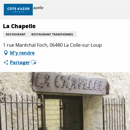
Aller
Accueil
La Chapelle
au
contenu
principal
La Chapelle
DÉCOUVRIR
RESTAURANT
RESTAURANT TRADITIONNEL
1 rue Maréchal Foch, 06480 La Colle-sur-Loup
À FAIRE
M'y rendre
Ajouter aux favoris
Partager
SÉJOURNER